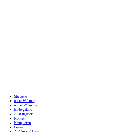
Startseite
obere Wohnung
untere Wohnung
Bildergalerie
Ausflugsziele
Kontakt
Neuigkeiten
Preise
Anfahrt und Lage